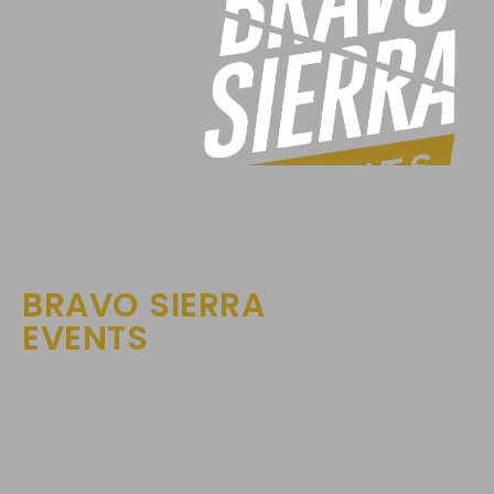
Auteur/autrice :
Tho
BRAVO SIERRA
EVENTS
Le collectif BSE s’est fixé un objectif :
organiser les parties auxquelles on
aimerait jouer !