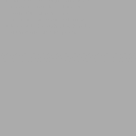
Depuis 2023, nous organisons des OP
qui mêlent intensité tactique et
coordination humaine, en se
concentrant sur ce qui rend l’airsoft
intéressant, l’immersion, l’action et les
bons moments avec les potes.