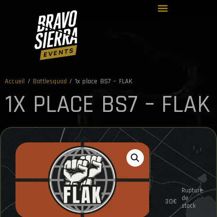
Accueil
/
Battlesquad
/ 1x place BS7 – FLAK
1X PLACE BS7 – FLAK
Rupture
de
30
€
stock